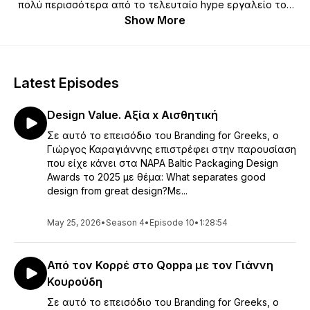
πολύ περισσότερα από το τελευταίο hype εργαλείο του
marketing και να εξηγήσει γιατί τα πάντα κάνουν
Show More
branding.Ο Γιώργος, συμπληρώνοντας περισσότερα από
25 χρόνια στον χώρο της επικοινωνίας και του branding
και τα τελευταία 20, ως ιδρυτής και creative director της
2yolk, έχει βοηθήσει πολλά brand, εγχώρια και διεθνή, να
Latest Episodes
πουν με επιτυχία τη δική τους ιστορία. Μέσα από αυτή τη
σειρά των podcast, θα μας μιλήσει από το τι σημαίνει
Design Value. Αξία x Αισθητική
brand μέχρι το γιατί ο ερπετοειδής εγκέφαλός μας είναι ο
καλύτερος φίλος των brand. Επιθυμία του είναι να
Σε αυτό το επεισόδιο του Branding for Greeks, ο
βοηθήσει στην πράξη επιχειρήσεις, από μία startup μέχρι
Γιώργος Καραγιάννης επιστρέφει στην παρουσίαση
μία πολυεθνική, να κατανοήσουν με απλά λόγια τη
που είχε κάνει στα NAPA Baltic Packaging Design
δύναμη του branding και να ξεκινήσει μία ανοικτή
Awards το 2025 με θέμα: What separates good
συζήτηση για τα brand στην Ελλάδα.
design from great design?Με...
May 25, 2026
•
Season 4
•
Episode 10
•
1:28:54
Από τον Κορρέ στο Qoppa με τον Γιάννη
Κουρούδη
Σε αυτό το επεισόδιο του Branding for Greeks, ο